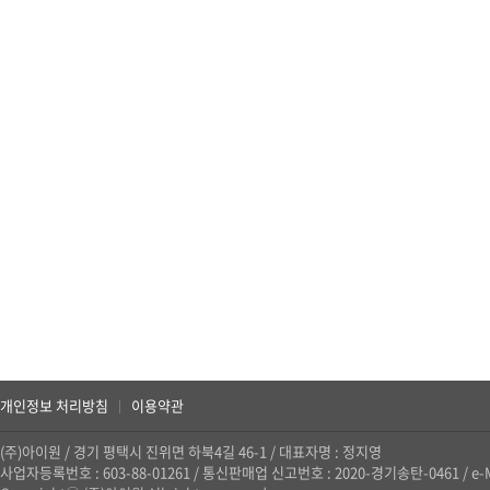
개인정보 처리방침
이용약관
|
(주)아이원
/
경기 평택시 진위면 하북4길 46-1
/
대표자명 : 정지영
사업자등록번호 : 603-88-01261
/
통신판매업 신고번호 : 2020-경기송탄-0461
/
e-