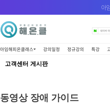
아
아임해피온클래스
강의일정
정규강의
특강
동
영
고객센터 게시판
상
장
애
가
이
드
동영상 장애 가이드