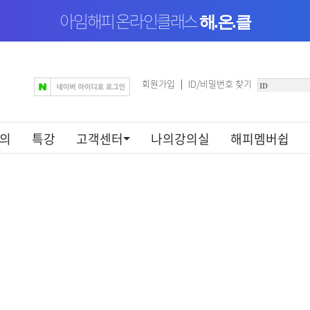
아임해피 온라인클래스
해.온.클
회원가입
ID/비밀번호 찾기
|
의
특강
고객센터
나의강의실
해피멤버쉽