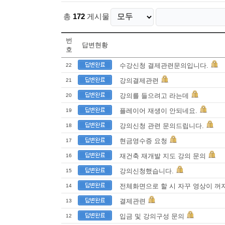
총
172
게시물
번
답변현황
호
수강신청 결제관련문의입니다.
22
강의결제관련
21
강의를 들으려고 라는데
20
플레이어 재생이 안되네요.
19
강의신청 관련 문의드립니다.
18
현금영수증 요청
17
재건축 재개발 지도 강의 문의
16
강의신청했습니다.
15
전체화면으로 할 시 자꾸 영상이 꺼
14
결제관련
13
입금 및 강의구성 문의
12