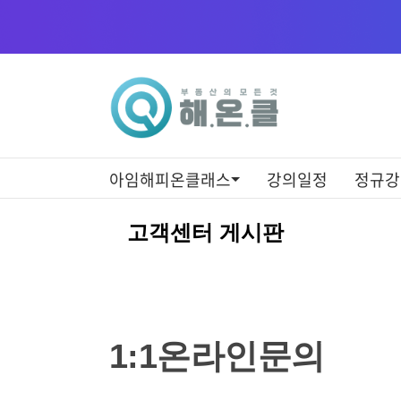
아임해피온클래스
강의일정
정규강
1:1
온
고객센터 게시판
라
인
문
의
1:1온라인문의